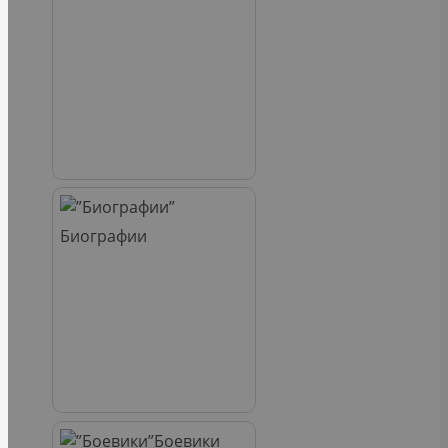
Биографии
Боевики