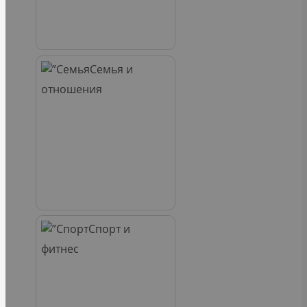
Семья и
отношения
Спорт и
фитнес