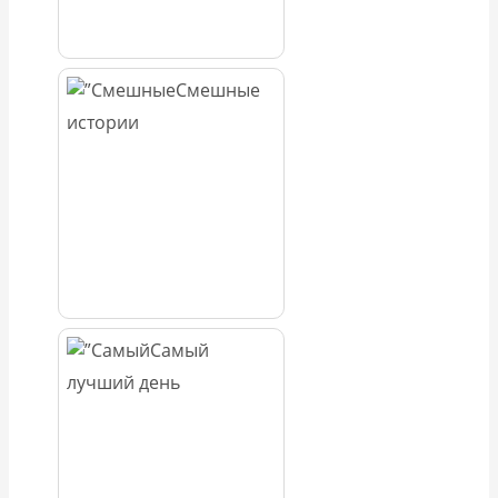
Смешные
истории
Самый
лучший день