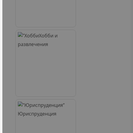
Хобби и
развлечения
Юриспруденция