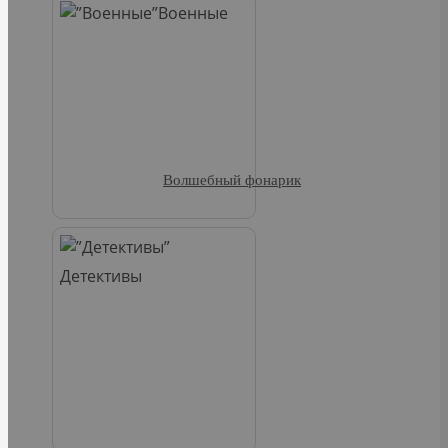
Военные
Волшебный фонарик
Детективы