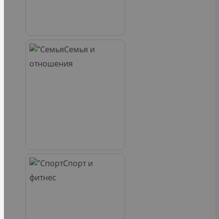
Семья и
отношения
Спорт и
фитнес