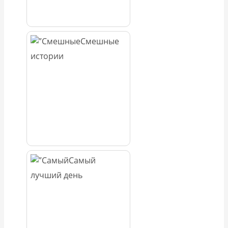
Смешные
истории
Самый
лучший день