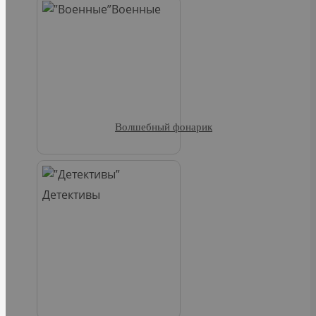
Военные
Волшебный фонарик
Детективы