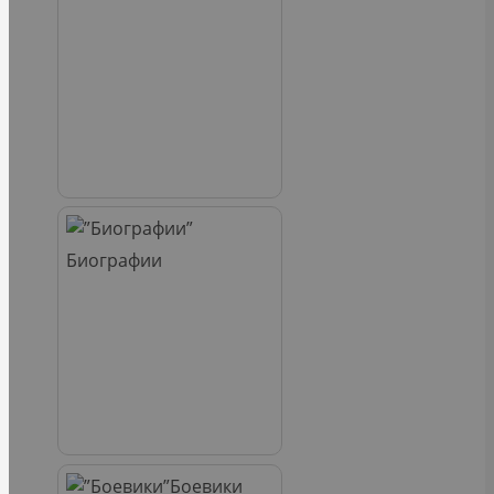
Биографии
Боевики