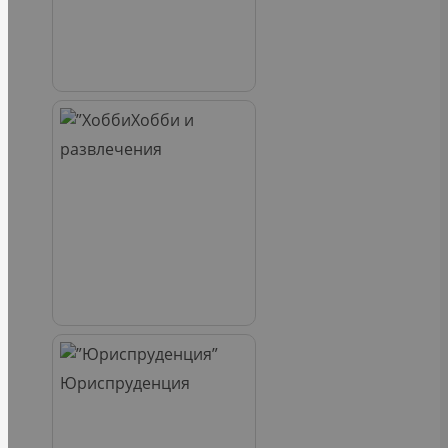
Хобби и
развлечения
Юриспруденция