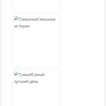
Смешные
истории
Самый
лучший день