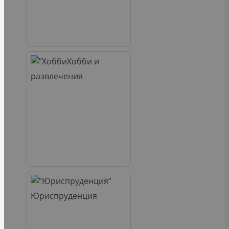
Хобби и
развлечения
Юриспруденция