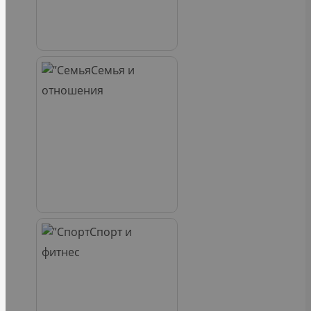
Семья и
отношения
Спорт и
фитнес