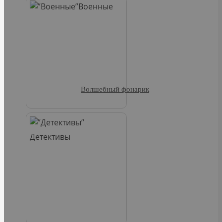
Военные
Волшебный фонарик
Детективы