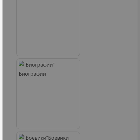
Биографии
Боевики