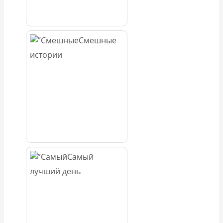
Смешные
истории
Самый
лучший день