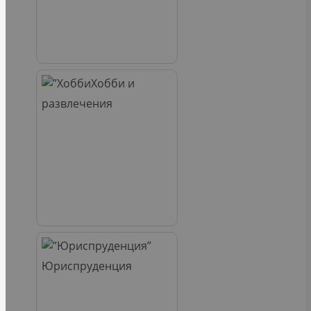
Хобби и
развлечения
Юриспруденция