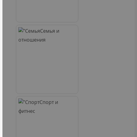
Семья и
отношения
Спорт и
фитнес