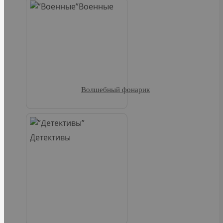
Военные
Волшебный фонарик
Детективы