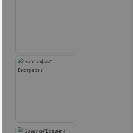
Биографии
Боевики