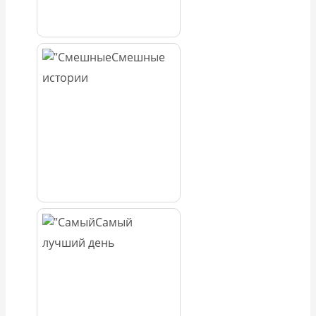
Смешные
истории
Самый
лучший день