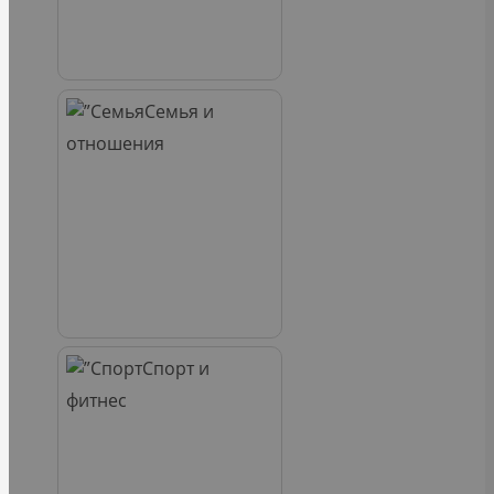
Семья и
отношения
Спорт и
фитнес