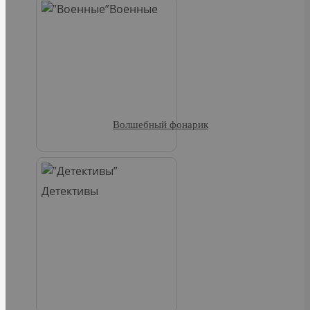
Военные
Волшебный фонарик
Детективы