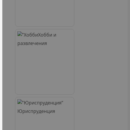
Хобби и
развлечения
Юриспруденция