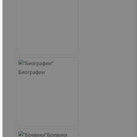
Биографии
Боевики