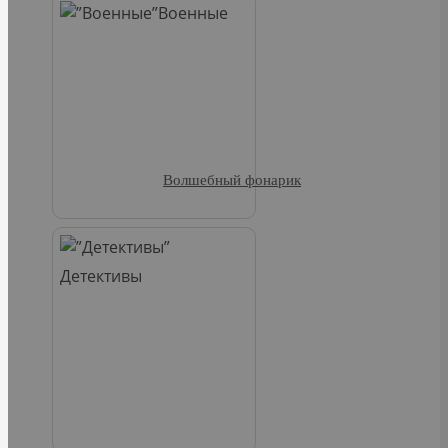
Военные
Волшебный фонарик
Детективы