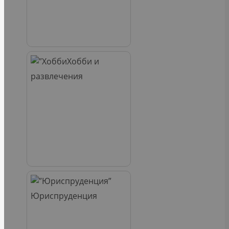
Хобби и
развлечения
Юриспруденция