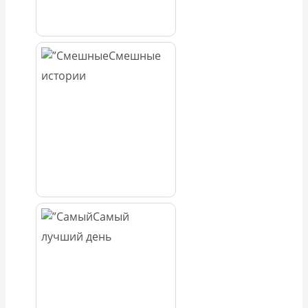
Смешные
истории
Самый
лучший день