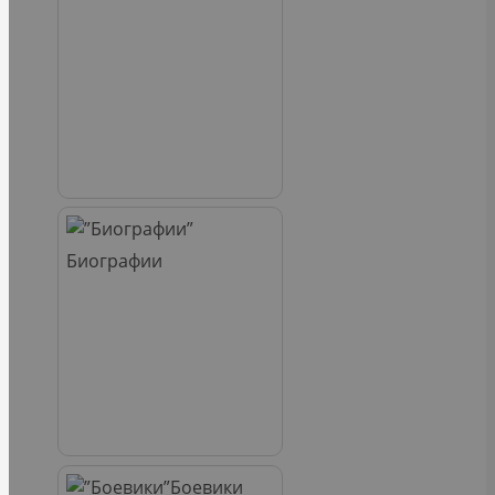
Биографии
Боевики