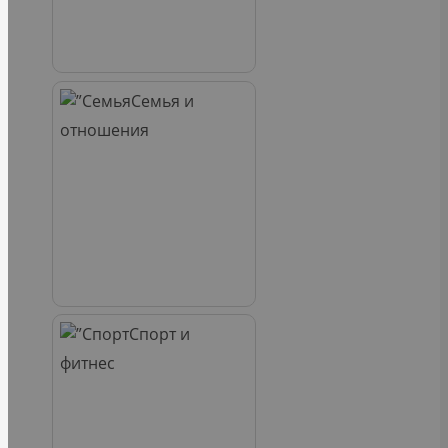
Семья и
отношения
Спорт и
фитнес