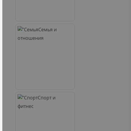
Семья и
отношения
Спорт и
фитнес