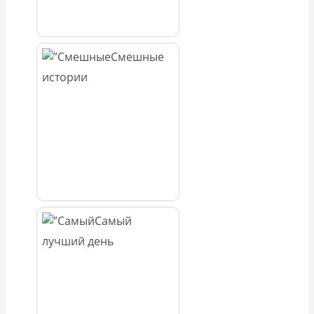
Смешные
истории
Самый
лучший день