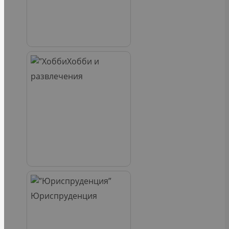
Хобби и
развлечения
Юриспруденция