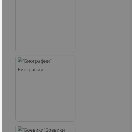
Биографии
Боевики