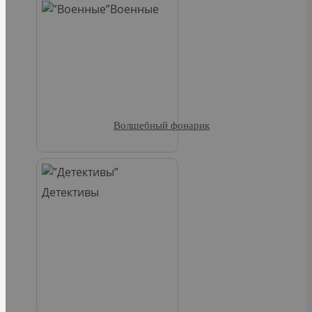
Военные
Волшебный фонарик
Детективы