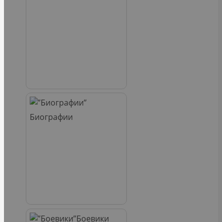
Биографии
Боевики