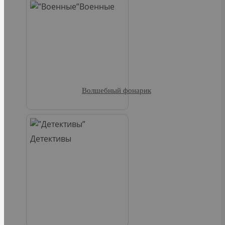
Военные
Волшебный фонарик
Детективы