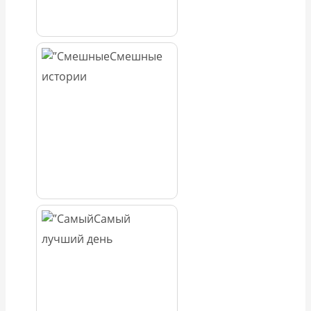
Смешные
истории
Самый
лучший день