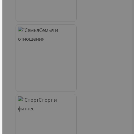
Семья и
отношения
Спорт и
фитнес