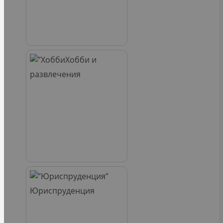
Хобби и
развлечения
Юриспруденция