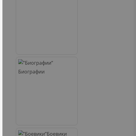
Биографии
Боевики