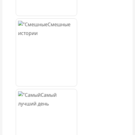
Смешные
истории
Самый
лучший день