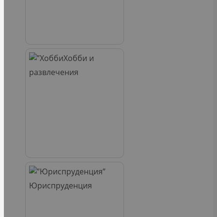
Хобби и
развлечения
Юриспруденция