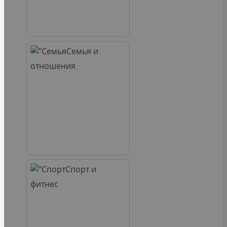
Семья и
отношения
Спорт и
фитнес