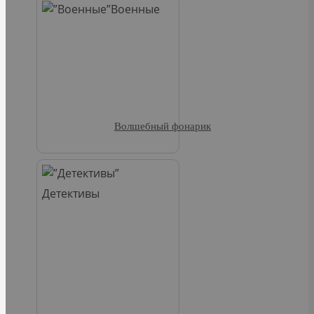
Военные
Волшебный фонарик
Детективы