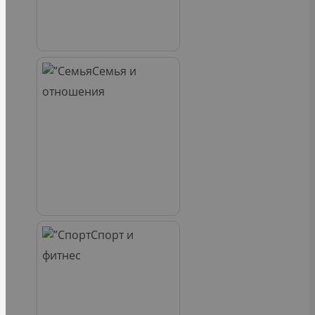
Семья и
отношения
Спорт и
фитнес