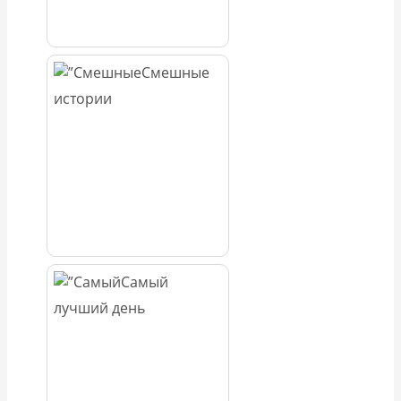
Смешные
истории
Самый
лучший день