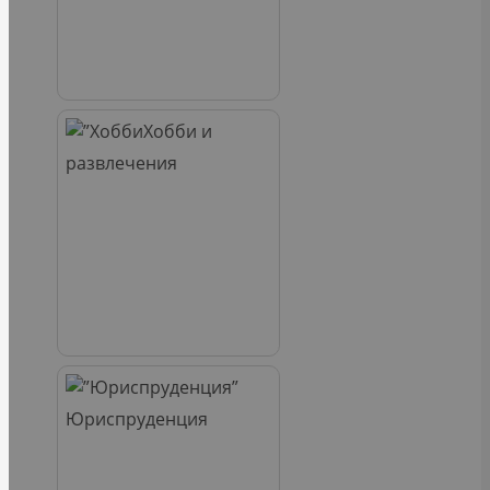
Хобби и
развлечения
Юриспруденция