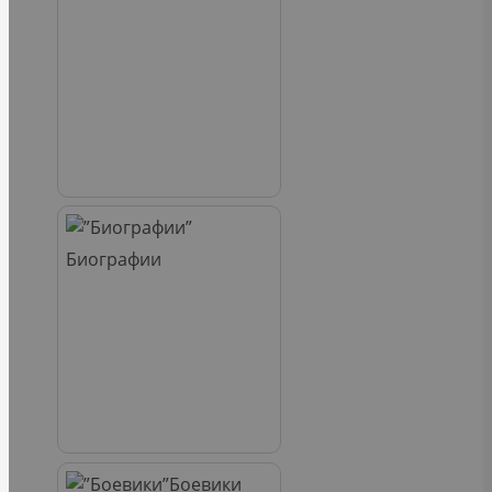
Биографии
Боевики