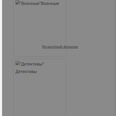
Военные
Волшебный фонарик
Детективы