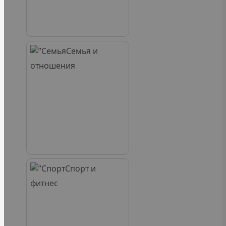
Семья и
отношения
Спорт и
фитнес