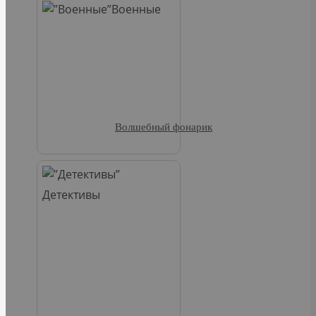
Военные
Волшебный фонарик
Детективы