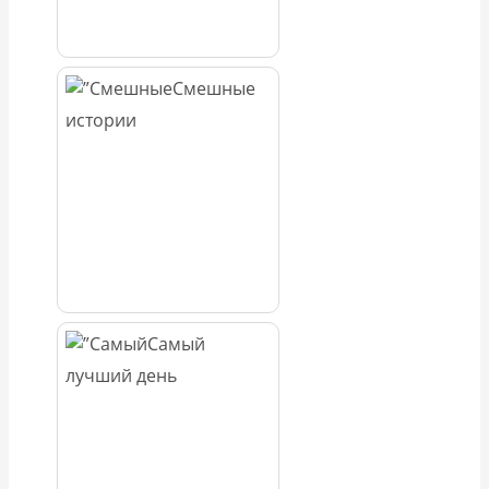
Смешные
истории
Самый
лучший день