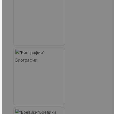
Биографии
Боевики