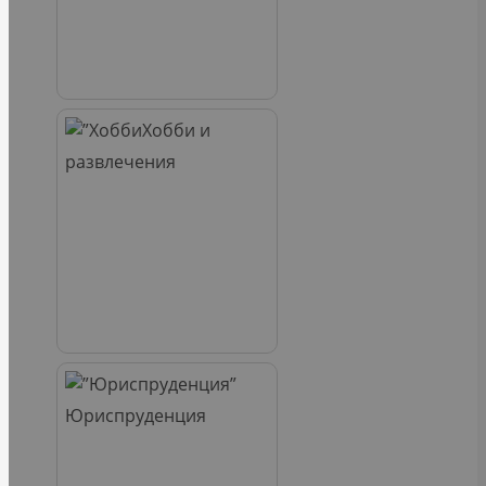
Хобби и
развлечения
Юриспруденция