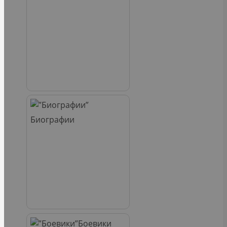
Биографии
Боевики