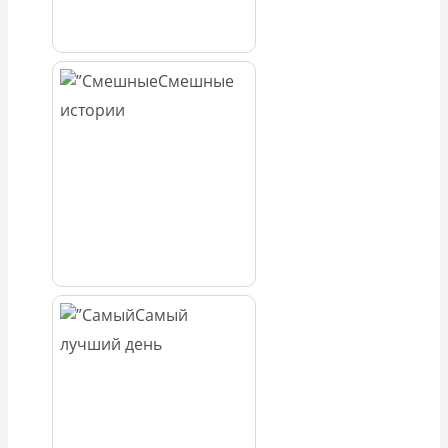
Смешные
истории
Самый
лучший день