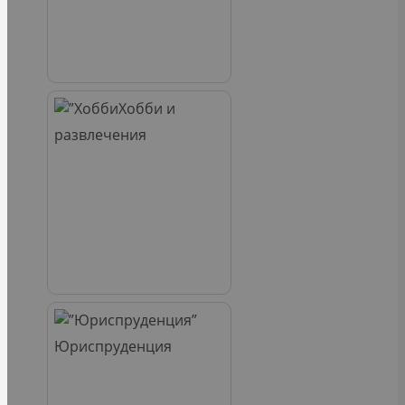
Хобби и
развлечения
Юриспруденция