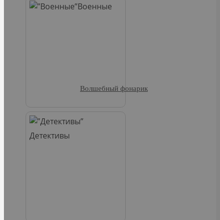
Военные
Волшебный фонарик
Детективы