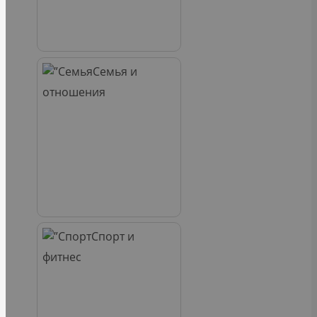
Семья и
отношения
Спорт и
фитнес