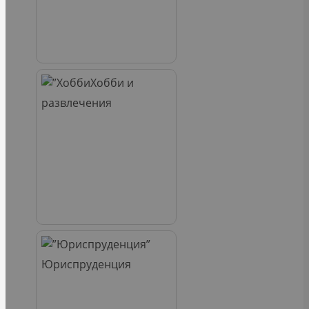
Хобби и
развлечения
Юриспруденция