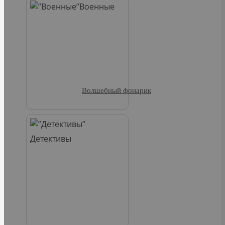
Военные
Волшебный фонарик
Детективы