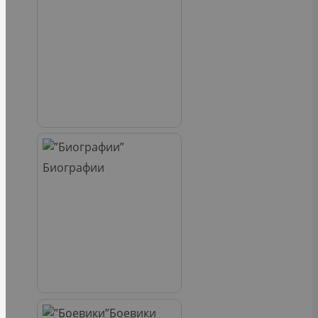
Биографии
Боевики