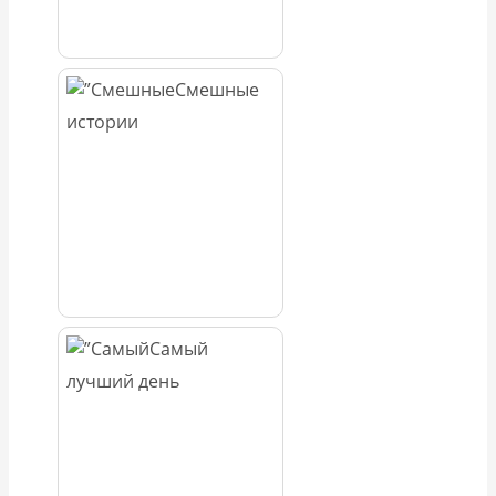
Смешные
истории
Самый
лучший день