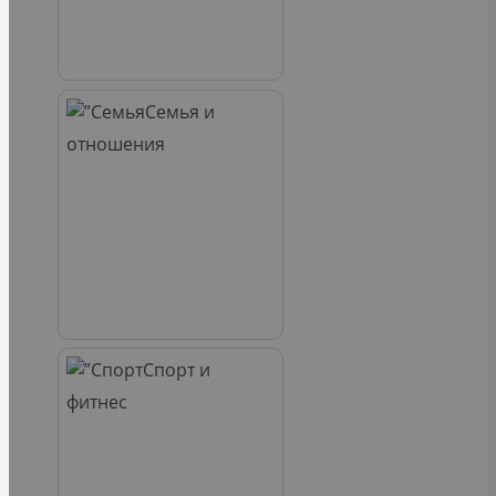
Семья и
отношения
Спорт и
фитнес