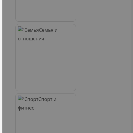
Семья и
отношения
Спорт и
фитнес