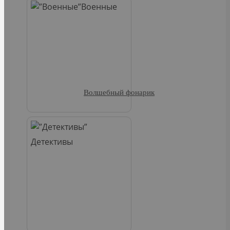
Военные
Волшебный фонарик
Детективы