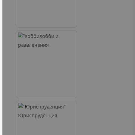
Хобби и
развлечения
Юриспруденция