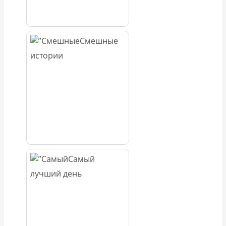
Смешные
истории
Самый
лучший день