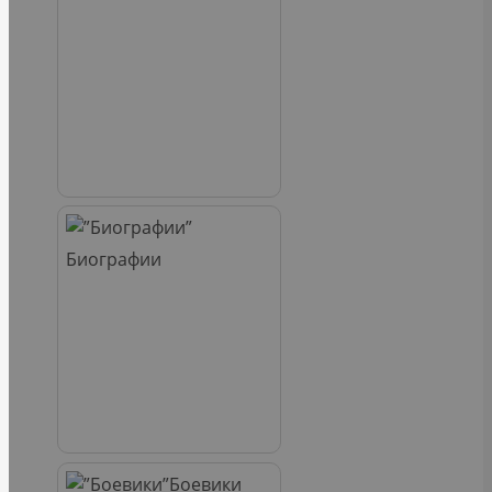
Биографии
Боевики