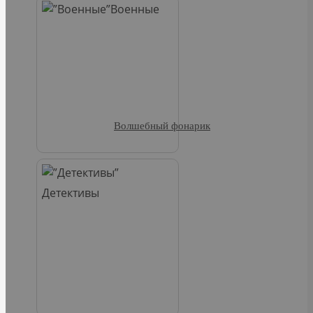
Военные
Волшебный фонарик
Детективы