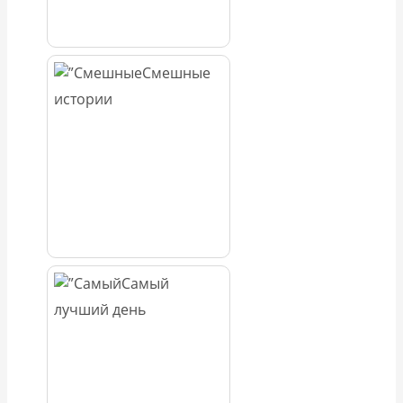
Смешные
истории
Самый
лучший день