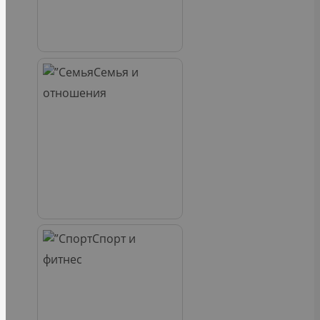
Семья и
отношения
Спорт и
фитнес