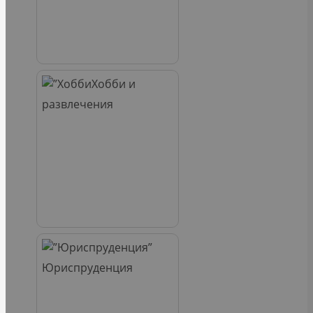
Хобби и
развлечения
Юриспруденция