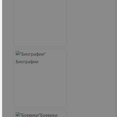
Биографии
Боевики