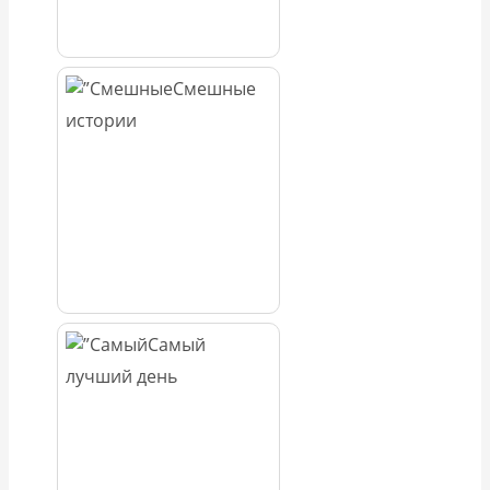
Смешные
истории
Самый
лучший день