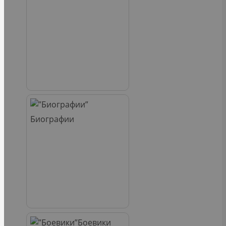
Биографии
Боевики