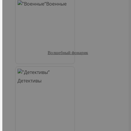
Военные
Волшебный фонарик
Детективы