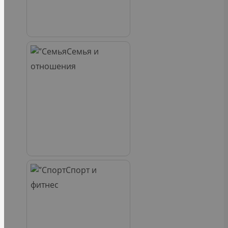
Семья и
отношения
Спорт и
фитнес