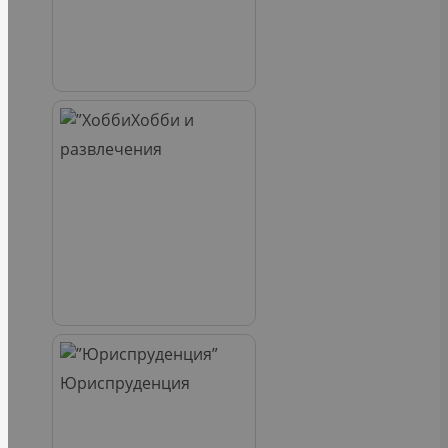
Хобби и
развлечения
Юриспруденция