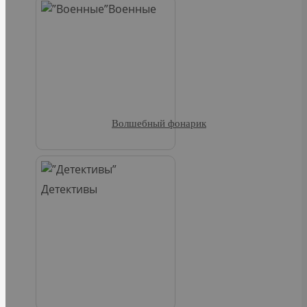
Военные
Волшебный фонарик
Детективы