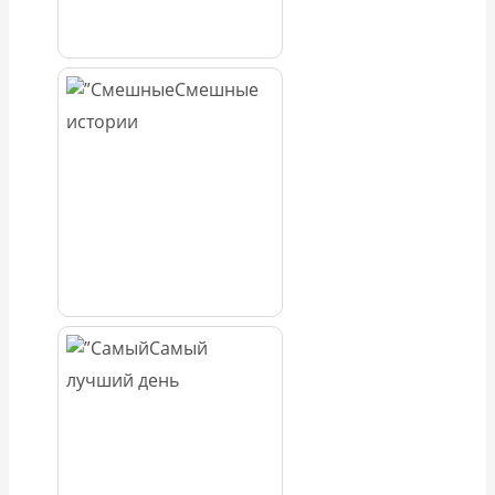
Смешные
истории
Самый
лучший день