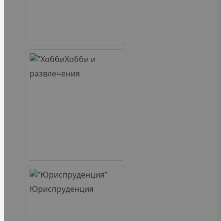
Хобби и
развлечения
Юриспруденция