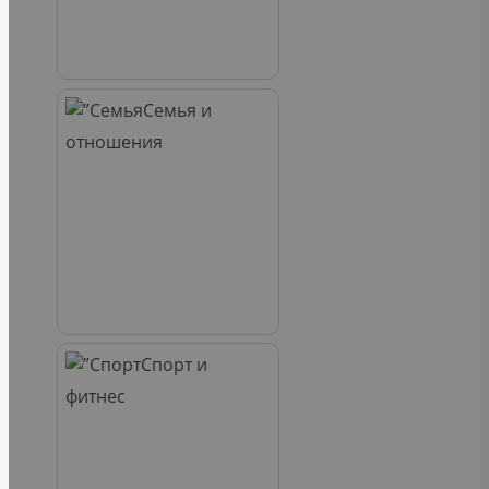
Семья и
отношения
Спорт и
фитнес