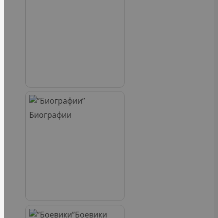
Биографии
Боевики