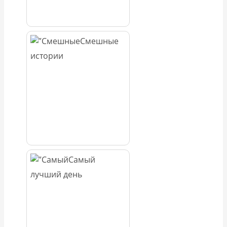
Смешные
истории
Самый
лучший день