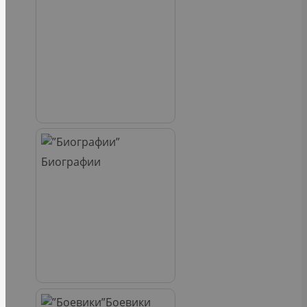
Биографии
Боевики