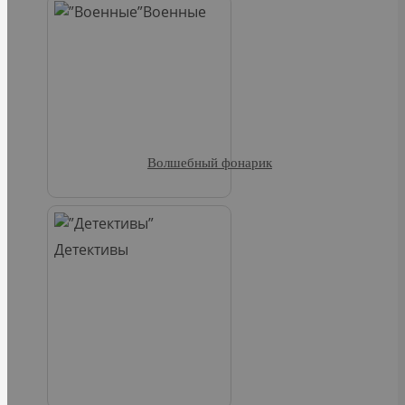
Военные
Волшебный фонарик
Детективы