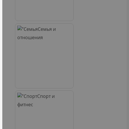
Семья и
отношения
Спорт и
фитнес