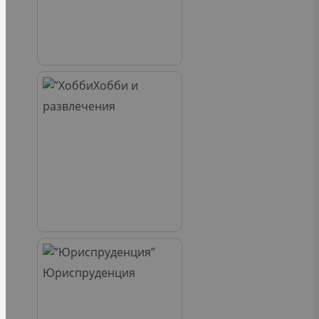
Хобби и
развлечения
Юриспруденция