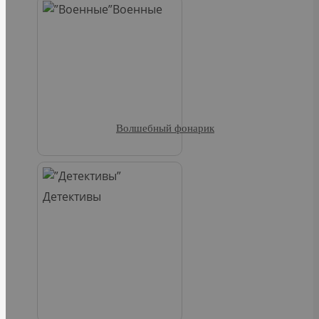
Военные
Волшебный фонарик
Детективы