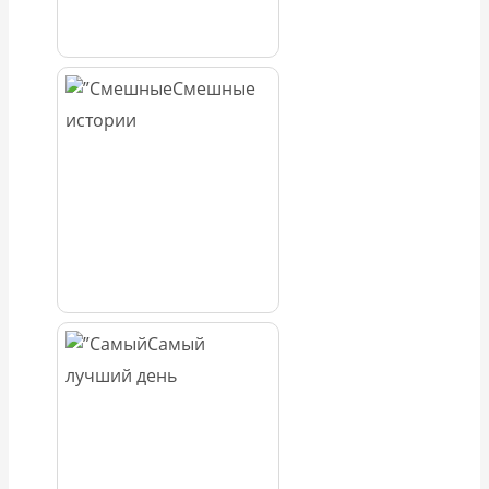
Смешные
истории
Самый
лучший день