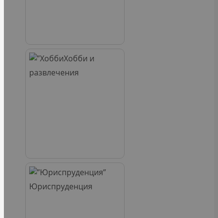
Хобби и
развлечения
Юриспруденция