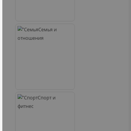
Семья и
отношения
Спорт и
фитнес