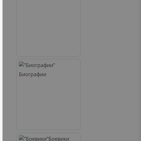
Биографии
Боевики