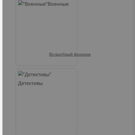
Военные
Волшебный фонарик
Детективы