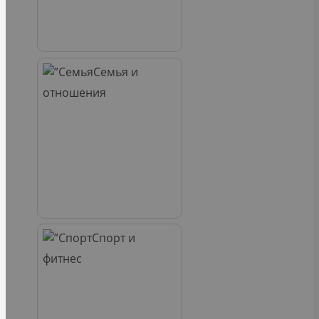
Семья и
отношения
Спорт и
фитнес