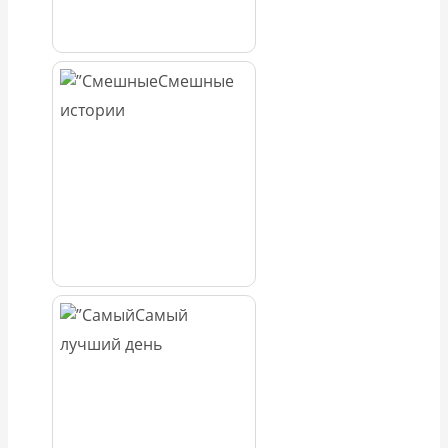
Смешные
истории
Самый
лучший день