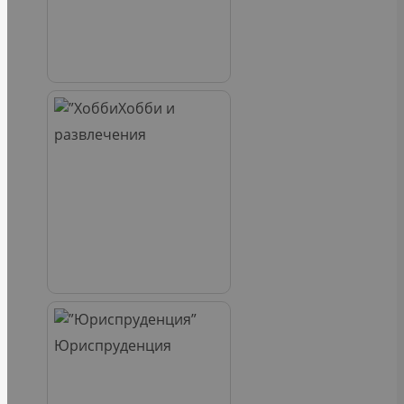
Хобби и
развлечения
Юриспруденция