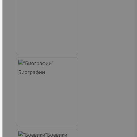
Биографии
Боевики