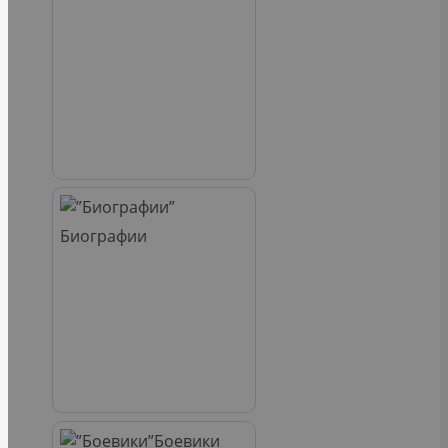
Биографии
Боевики