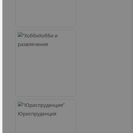
Хобби и
развлечения
Юриспруденция