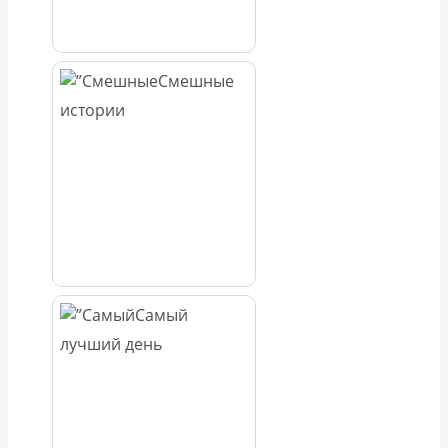
Смешные
истории
Самый
лучший день