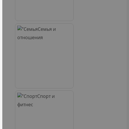
Семья и
отношения
Спорт и
фитнес