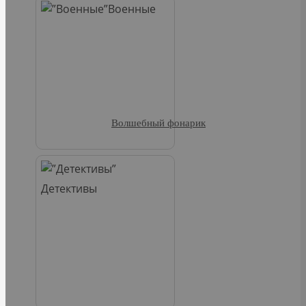
Военные
Волшебный фонарик
Детективы