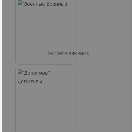
Военные
Волшебный фонарик
Детективы