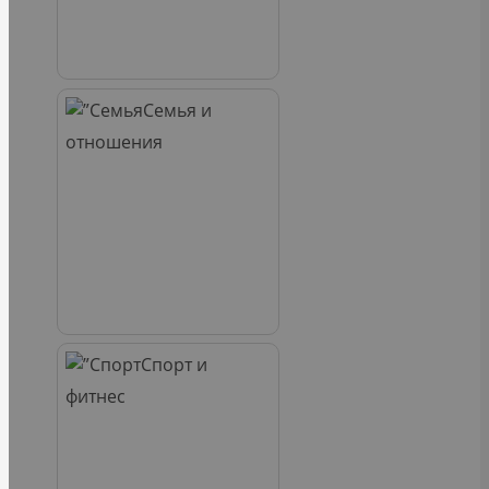
Семья и
отношения
Спорт и
фитнес