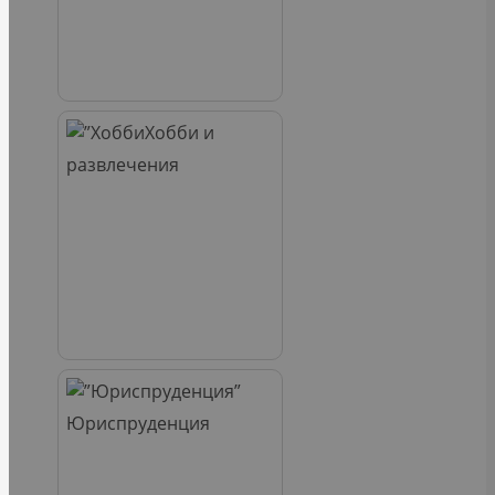
Хобби и
развлечения
Юриспруденция