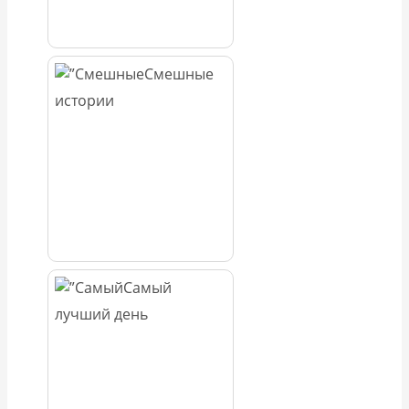
Смешные
истории
Самый
лучший день