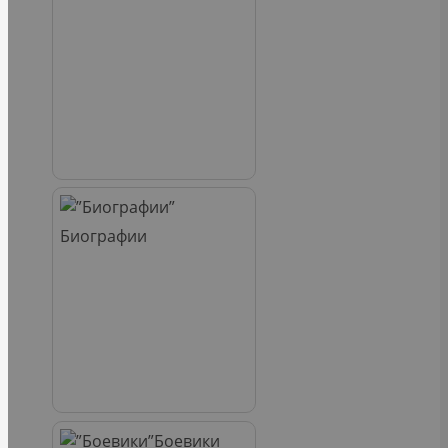
Биографии
Боевики