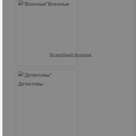
Военные
Волшебный фонарик
Детективы