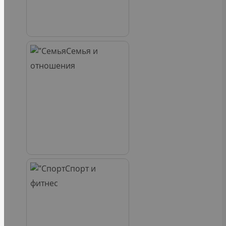
Семья и
отношения
Спорт и
фитнес