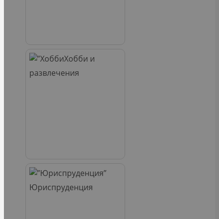
Хобби и
развлечения
Юриспруденция