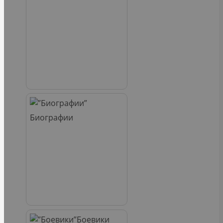
Биографии
Боевики