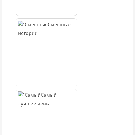
Смешные
истории
Самый
лучший день