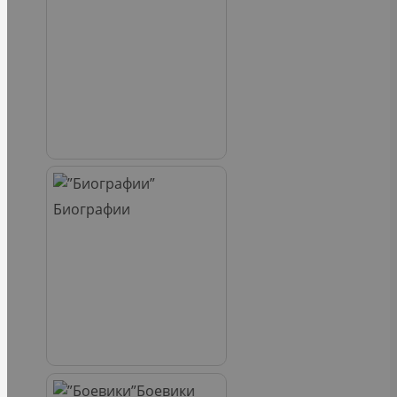
Биографии
Боевики