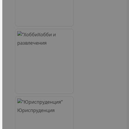
Хобби и
развлечения
Юриспруденция