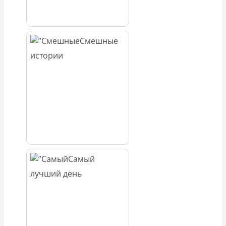
Смешные
истории
Самый
лучший день