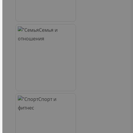
Семья и
отношения
Спорт и
фитнес