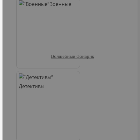
Военные
Волшебный фонарик
Детективы