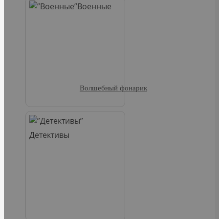
Военные
Волшебный фонарик
Детективы