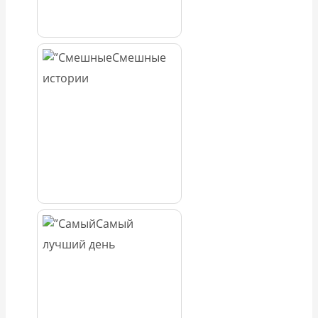
Смешные
истории
Самый
лучший день