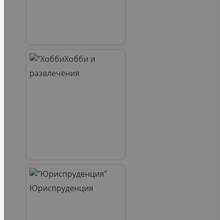
Хобби и
развлечения
Юриспруденция