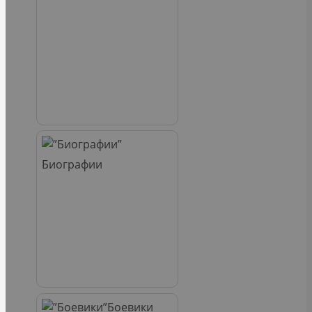
Биографии
Боевики