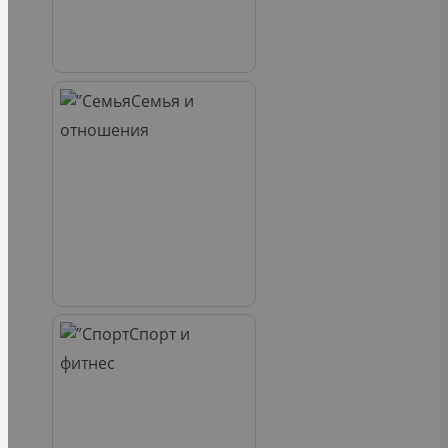
Семья и
отношения
Спорт и
фитнес