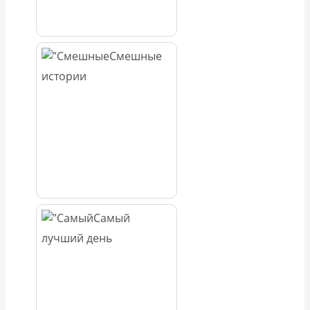
Смешные
истории
Самый
лучший день