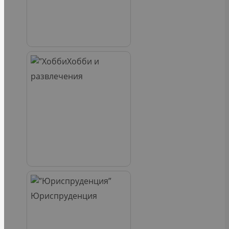
Хобби и
развлечения
Юриспруденция