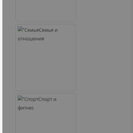
Семья и
отношения
Спорт и
фитнес