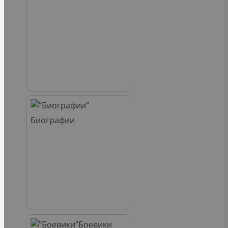
Биографии
Боевики