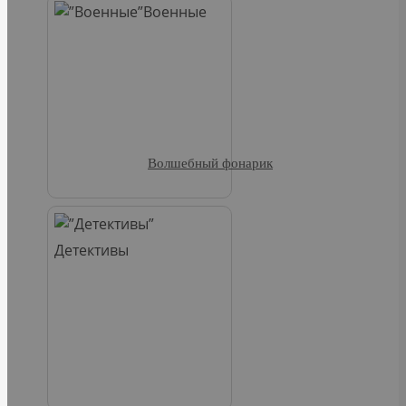
Военные
Волшебный фонарик
Детективы