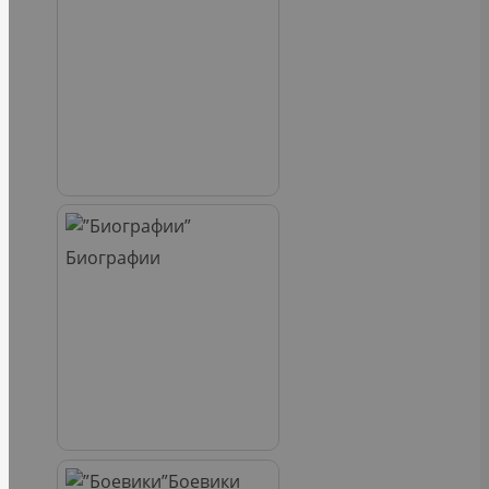
Биографии
Боевики