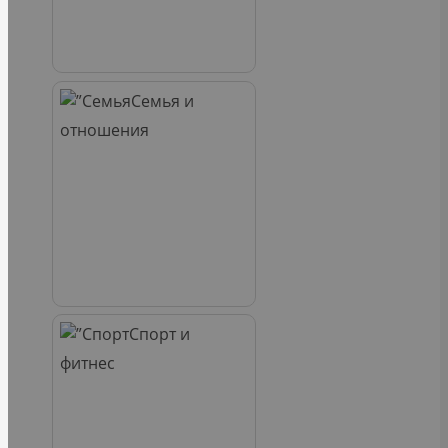
Семья и
отношения
Спорт и
фитнес