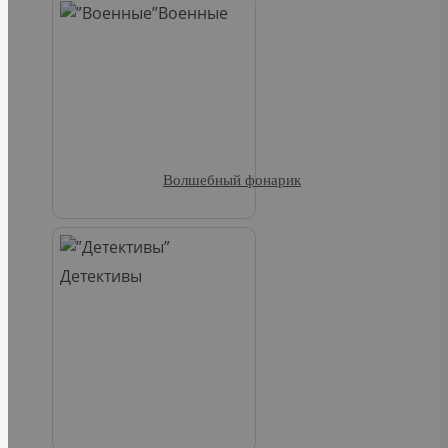
Военные
Волшебный фонарик
Детективы