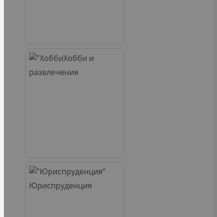
Хобби и
развлечения
Юриспруденция