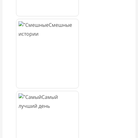
Смешные
истории
Самый
лучший день