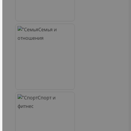
Семья и
отношения
Спорт и
фитнес