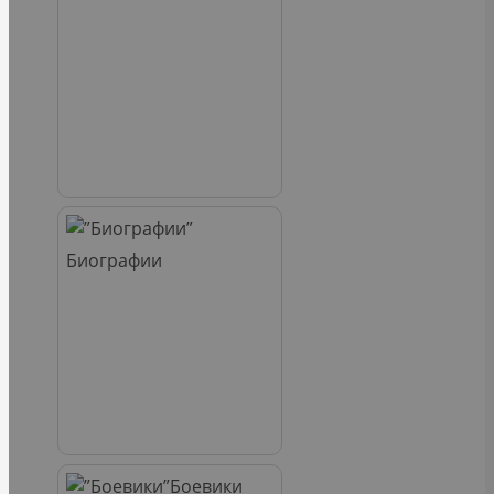
Биографии
Боевики