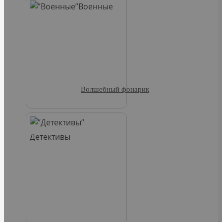
Военные
Волшебный фонарик
Детективы