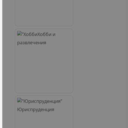
Хобби и
развлечения
Юриспруденция