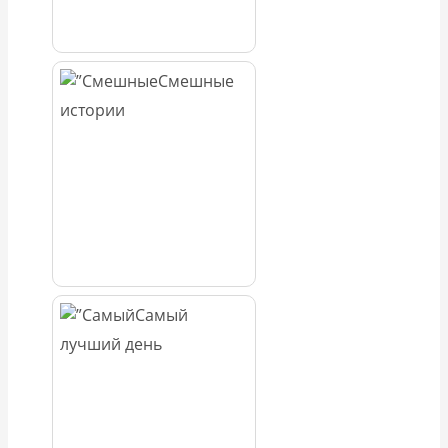
Смешные
истории
Самый
лучший день