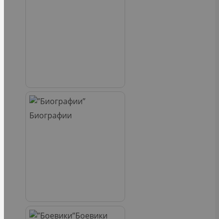
Биографии
Боевики