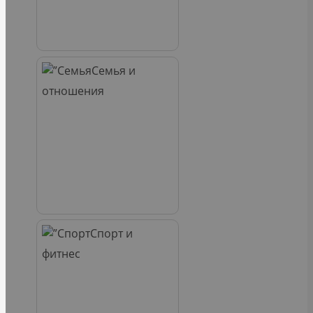
Семья и
отношения
Спорт и
фитнес