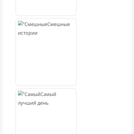
Смешные
истории
Самый
лучший день