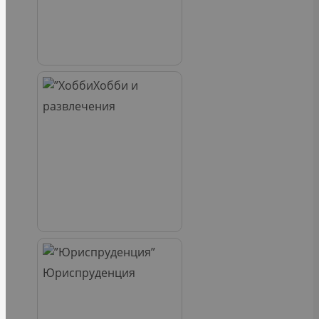
Хобби и
развлечения
Юриспруденция