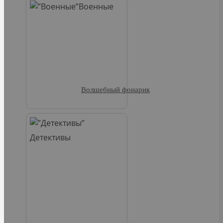
Военные
Волшебный фонарик
Детективы