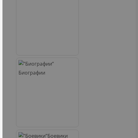
Биографии
Боевики