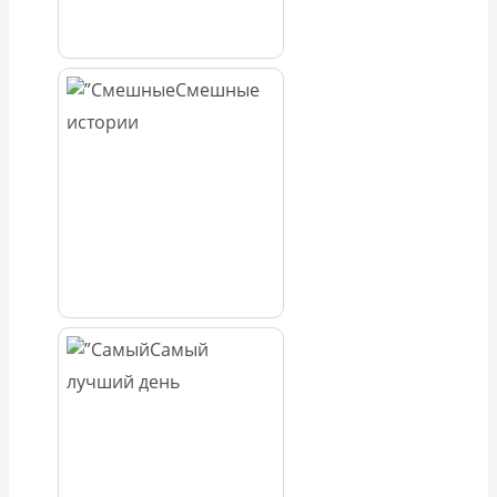
Смешные
истории
Самый
лучший день