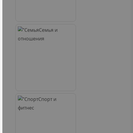
Семья и
отношения
Спорт и
фитнес