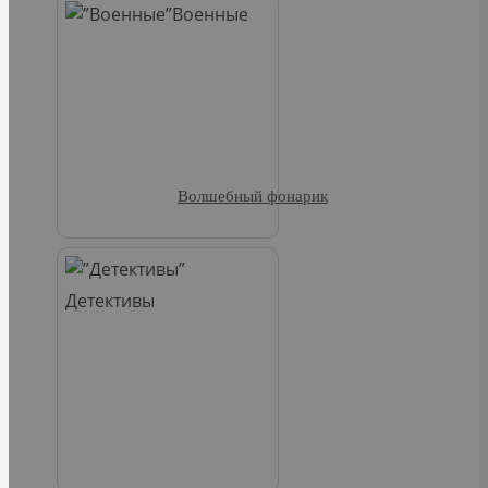
Военные
Волшебный фонарик
Детективы