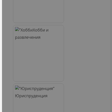
Хобби и
развлечения
Юриспруденция