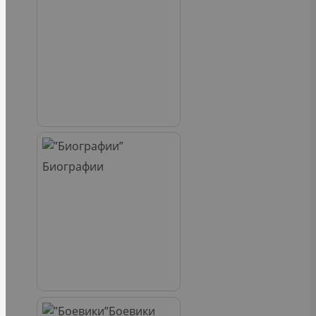
Биографии
Боевики