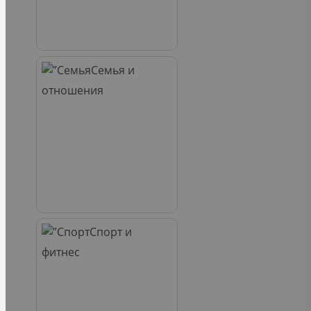
Семья и
отношения
Спорт и
фитнес