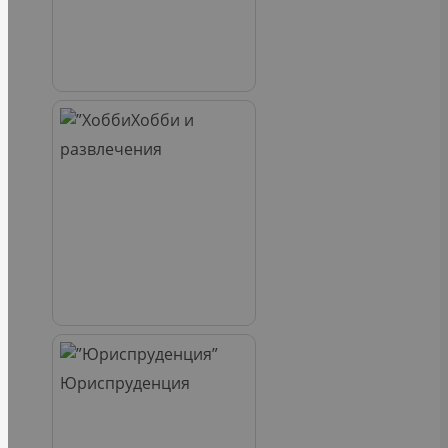
Хобби и
развлечения
Юриспруденция