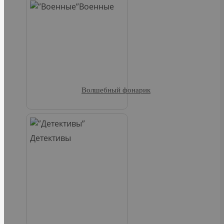
Военные
Волшебный фонарик
Детективы