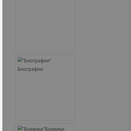
Биографии
Боевики