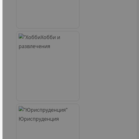
Хобби и
развлечения
Юриспруденция