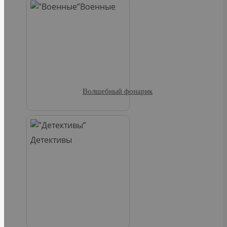
Военные
Волшебный фонарик
Детективы