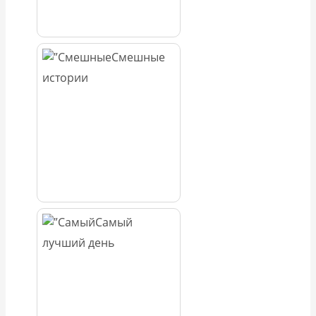
Смешные
истории
Самый
лучший день