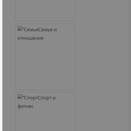
Семья и
отношения
Спорт и
фитнес