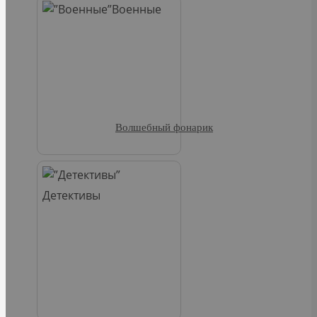
Военные
Волшебный фонарик
Детективы