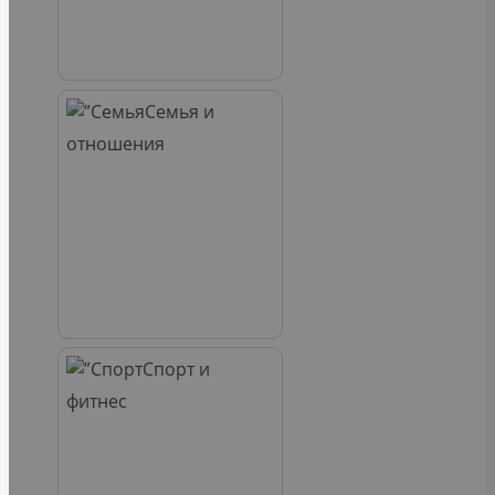
Семья и
отношения
Спорт и
фитнес