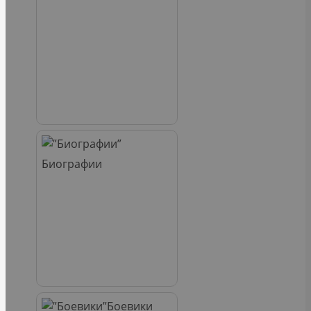
Биографии
Боевики