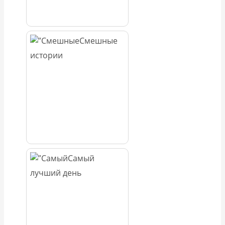
Смешные
истории
Самый
лучший день