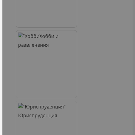
Хобби и
развлечения
Юриспруденция