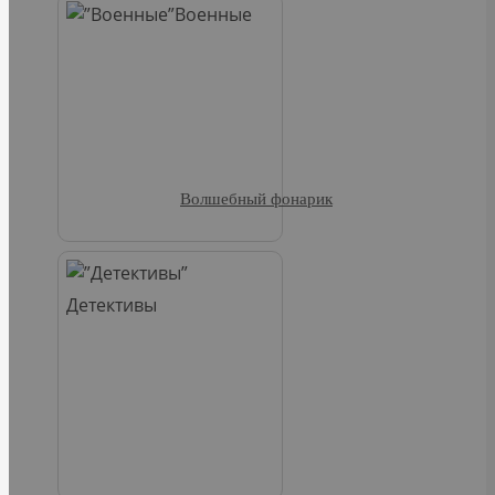
Военные
Волшебный фонарик
Детективы