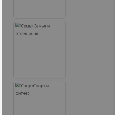
Семья и
отношения
Спорт и
фитнес