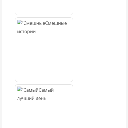
Смешные
истории
Самый
лучший день