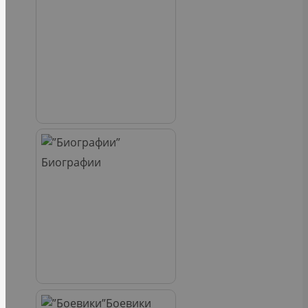
Биографии
Боевики