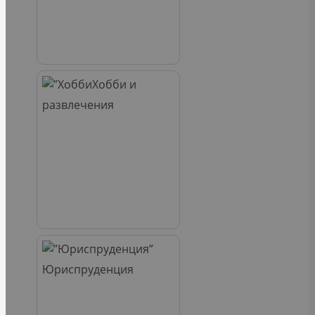
Хобби и
развлечения
Юриспруденция