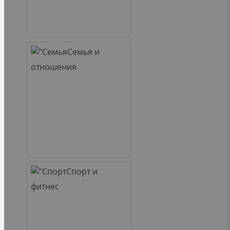
Семья и
отношения
Спорт и
фитнес