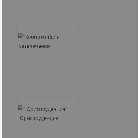
Хобби и
развлечения
Юриспруденция