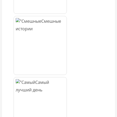
Смешные
истории
Самый
лучший день