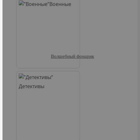
Военные
Волшебный фонарик
Детективы