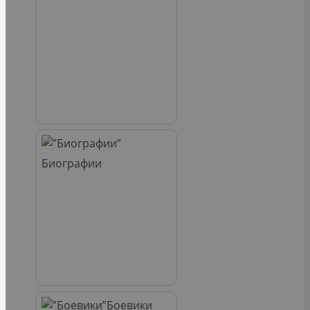
Биографии
Боевики