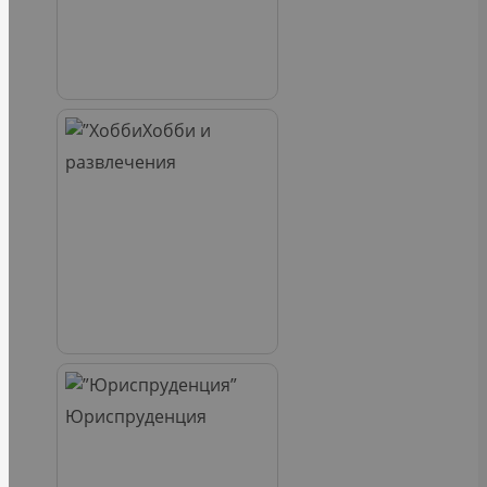
Хобби и
развлечения
Юриспруденция