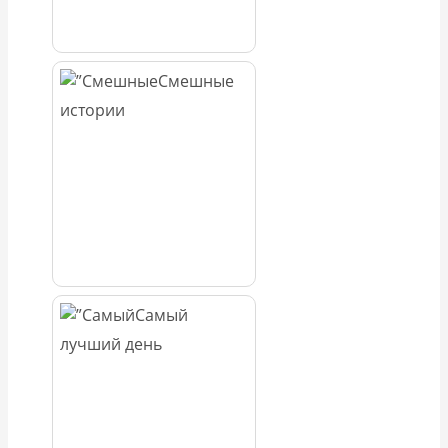
Смешные
истории
Самый
лучший день