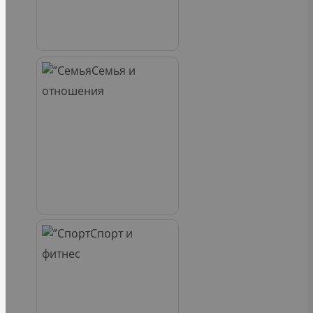
Семья и
отношения
Спорт и
фитнес