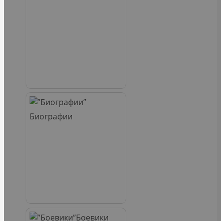
Биографии
Боевики