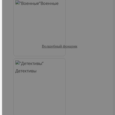
Военные
Волшебный фонарик
Детективы