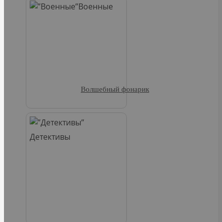
Военные
Волшебный фонарик
Детективы