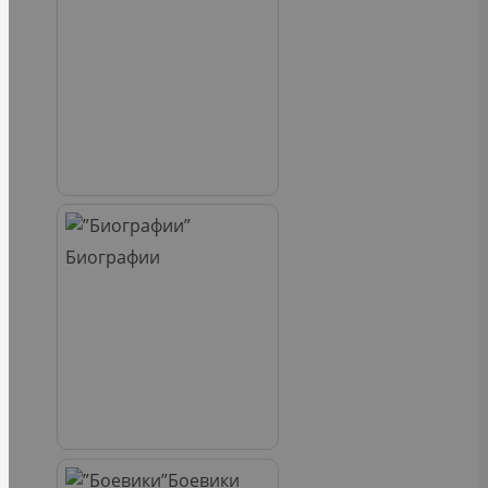
Биографии
Боевики