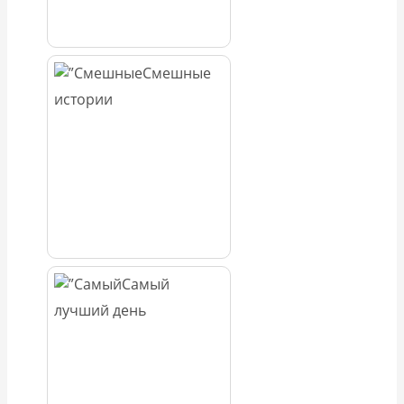
Смешные
истории
Самый
лучший день