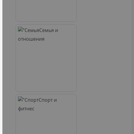
Семья и
отношения
Спорт и
фитнес