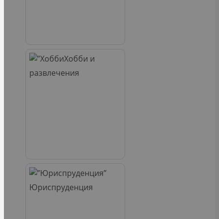
Хобби и
развлечения
Юриспруденция