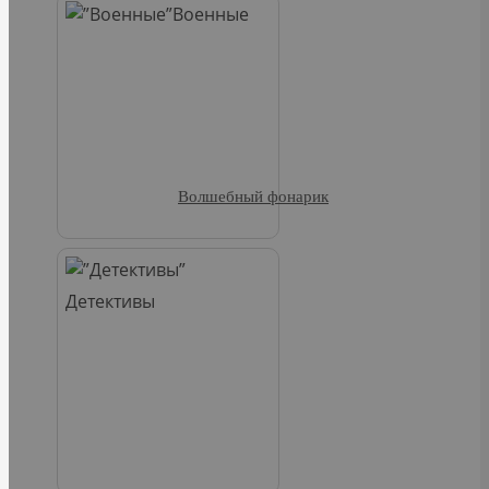
Военные
Волшебный фонарик
Детективы