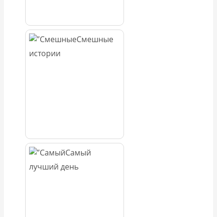
Смешные
истории
Самый
лучший день