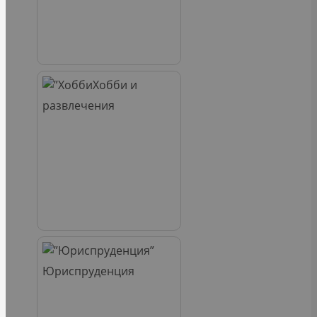
Хобби и
развлечения
Юриспруденция