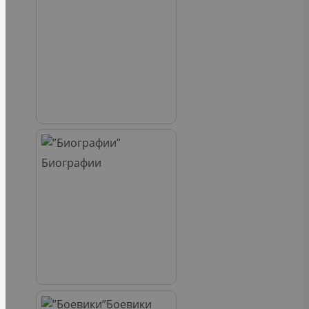
Биографии
Боевики