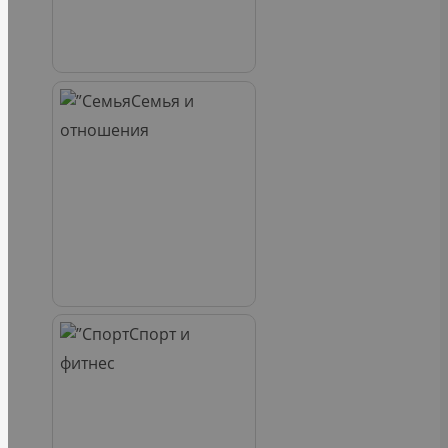
Семья и
отношения
Спорт и
фитнес