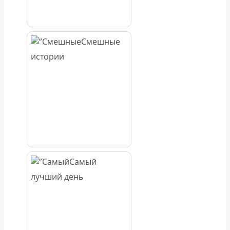
Смешные
истории
Самый
лучший день