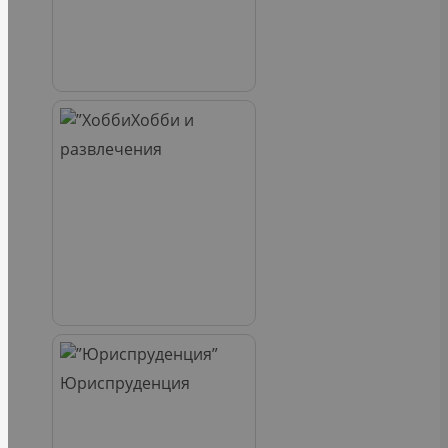
Хобби и
развлечения
Юриспруденция