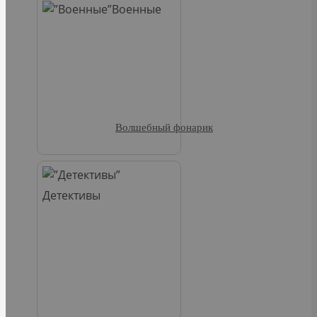
Военные
Волшебный фонарик
Детективы