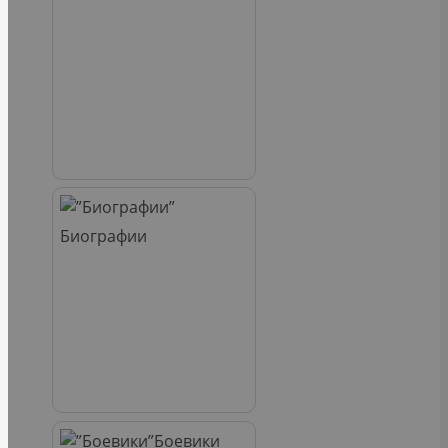
Биографии
Боевики