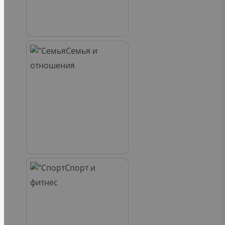
Семья и
отношения
Спорт и
фитнес