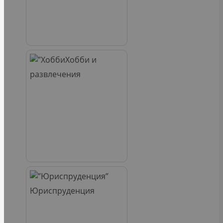
Хобби и
развлечения
Юриспруденция