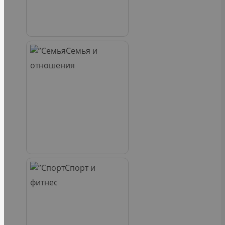
Семья и
отношения
Спорт и
фитнес