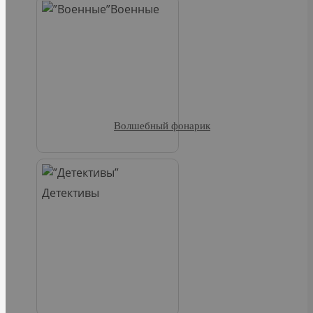
Военные
Волшебный фонарик
Детективы