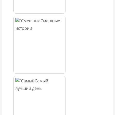
Смешные
истории
Самый
лучший день