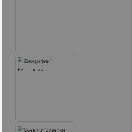
Биографии
Боевики