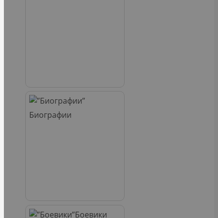
Биографии
Боевики