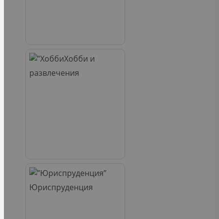
Хобби и
развлечения
Юриспруденция