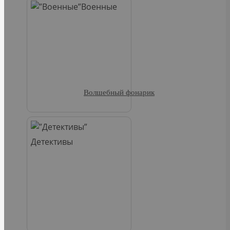
Военные
Волшебный фонарик
Детективы