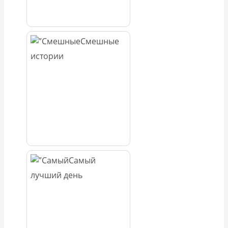
Смешные
истории
Самый
лучший день