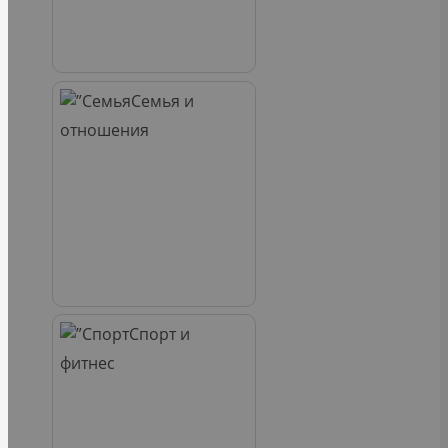
Семья и
отношения
Спорт и
фитнес