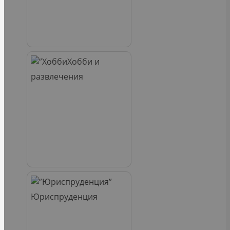
Хобби и
развлечения
Юриспруденция