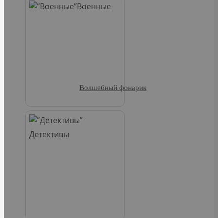
Военные
Волшебный фонарик
Детективы