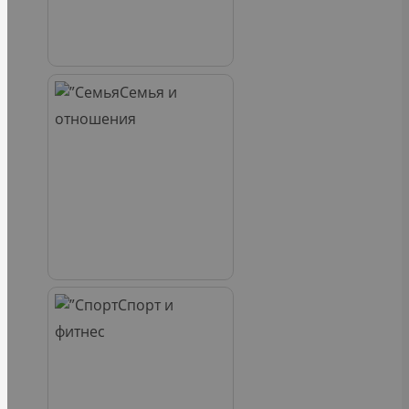
Семья и
отношения
Спорт и
фитнес