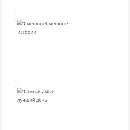
Смешные
истории
Самый
лучший день