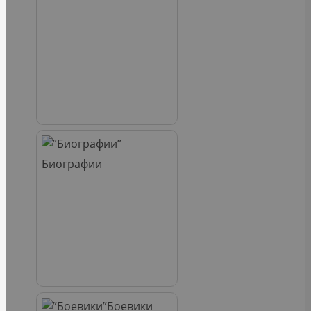
Биографии
Боевики