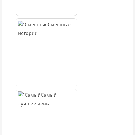
Смешные
истории
Самый
лучший день