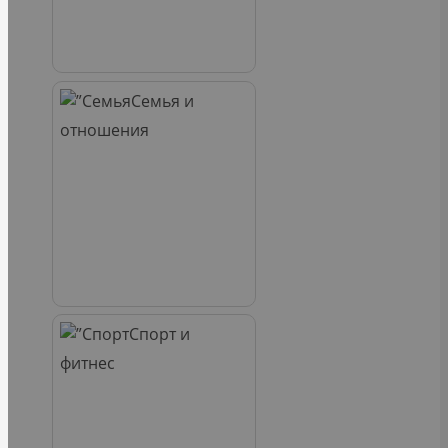
Семья и
отношения
Спорт и
фитнес