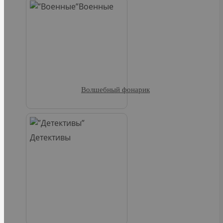
Военные
Волшебный фонарик
Детективы