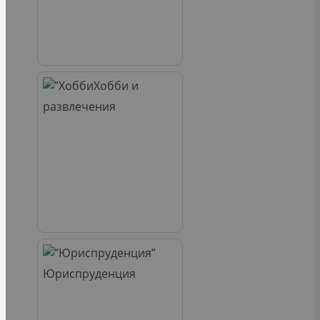
Хобби и
развлечения
Юриспруденция