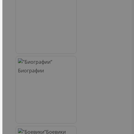
Биографии
Боевики