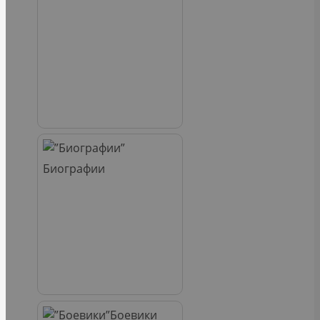
Биографии
Боевики