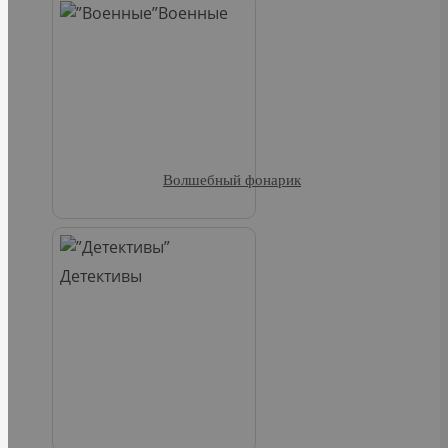
Военные
Волшебный фонарик
Детективы