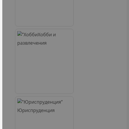
Хобби и
развлечения
Юриспруденция