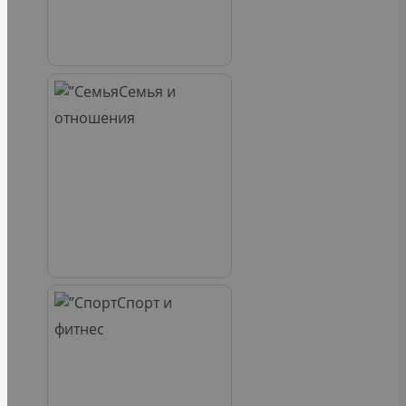
Семья и
отношения
Спорт и
фитнес