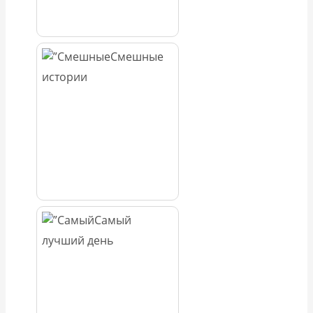
Смешные
истории
Самый
лучший день