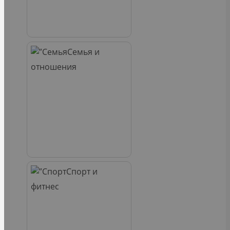
Семья и
отношения
Спорт и
фитнес