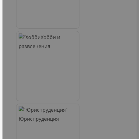
Хобби и
развлечения
Юриспруденция