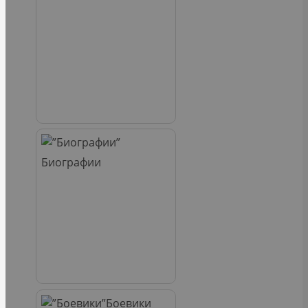
Биографии
Боевики