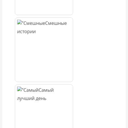
Смешные
истории
Самый
лучший день