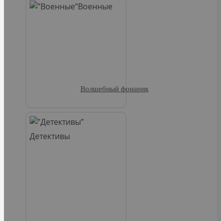
Военные
Волшебный фонарик
Детективы