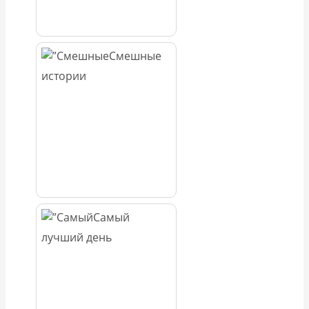
Смешные
истории
Самый
лучший день