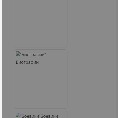
Биографии
Боевики