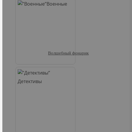
Военные
Волшебный фонарик
Детективы