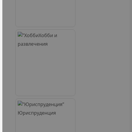
Хобби и
развлечения
Юриспруденция