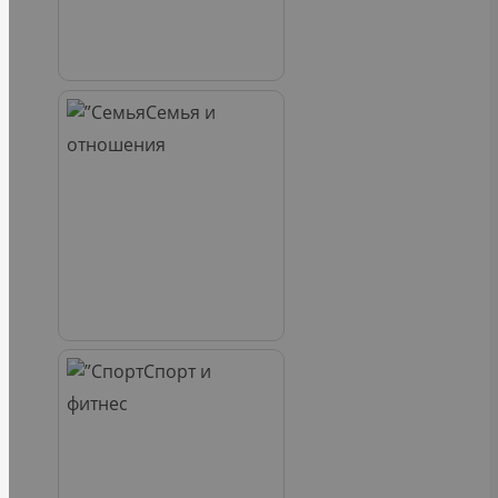
Семья и
отношения
Спорт и
фитнес