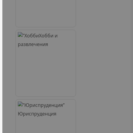
Хобби и
развлечения
Юриспруденция