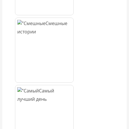
Смешные
истории
Самый
лучший день