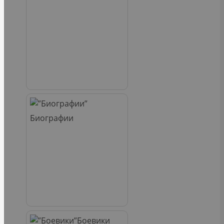
Биографии
Боевики