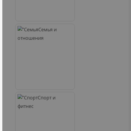
Семья и
отношения
Спорт и
фитнес