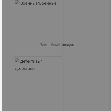
Военные
Волшебный фонарик
Детективы