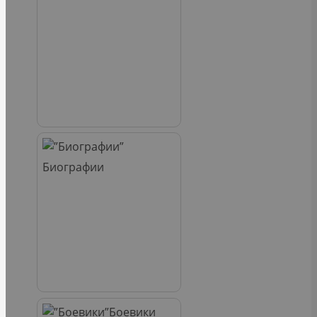
Биографии
Боевики