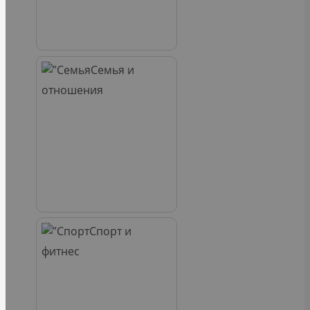
Семья и
отношения
Спорт и
фитнес