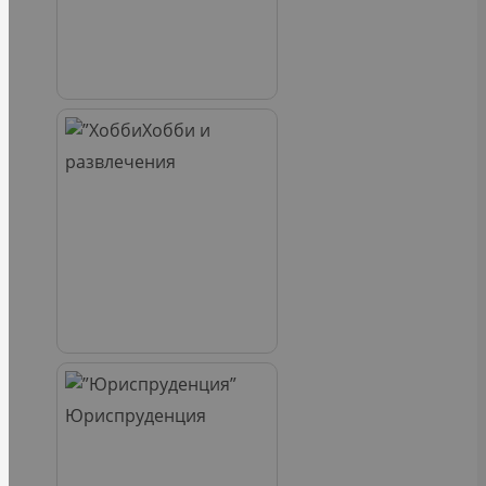
Хобби и
развлечения
Юриспруденция