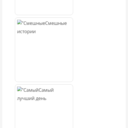
Смешные
истории
Самый
лучший день