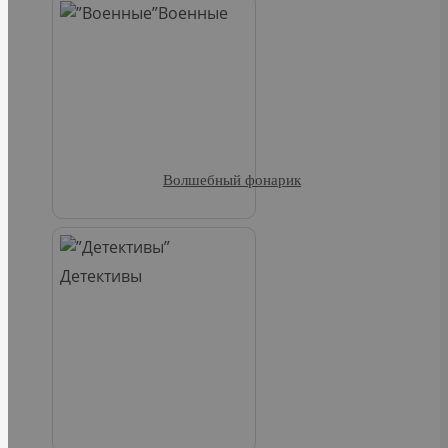
Военные
Волшебный фонарик
Детективы