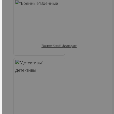
Военные
Волшебный фонарик
Детективы