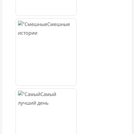
Смешные
истории
Самый
лучший день