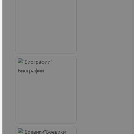
Биографии
Боевики