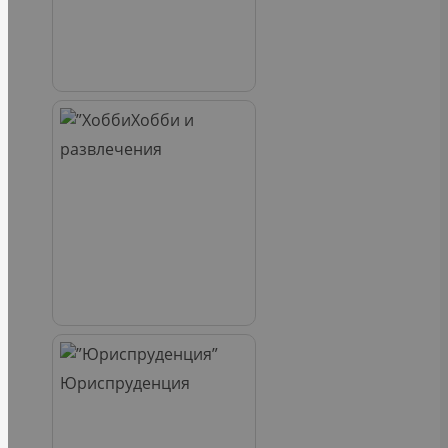
Хобби и
развлечения
Юриспруденция