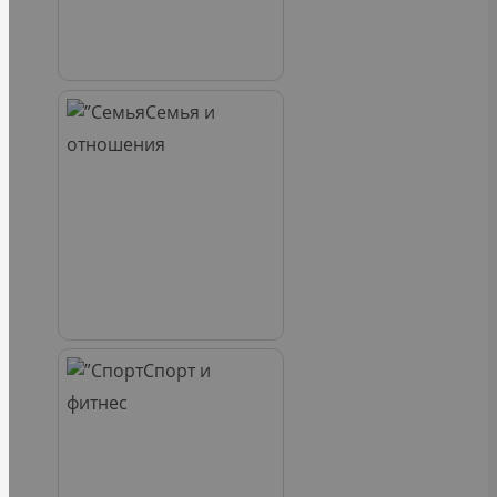
Семья и
отношения
Спорт и
фитнес