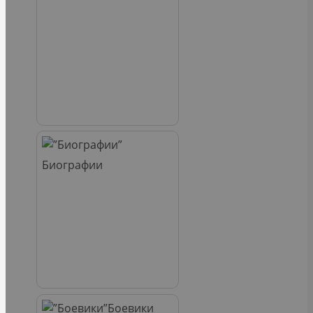
Биографии
Боевики