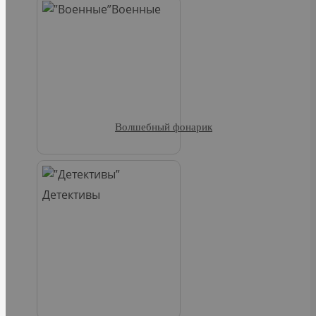
Военные
Волшебный фонарик
Детективы