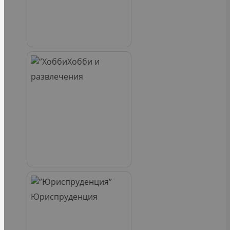
Хобби и
развлечения
Юриспруденция