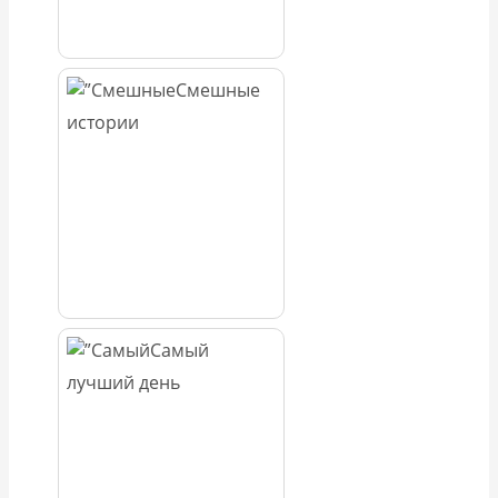
Смешные
истории
Самый
лучший день