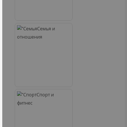
Семья и
отношения
Спорт и
фитнес